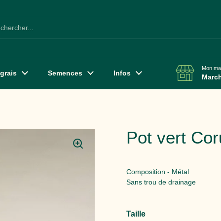
Mon mag
grais
Semences
Infos
March
Pot vert Co
Composition - Métal
Sans trou de drainage
Taille