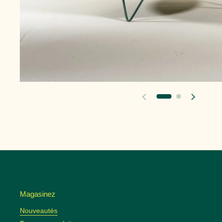
Diapositive précédente
Diapositi
Magasinez
Nouveautés