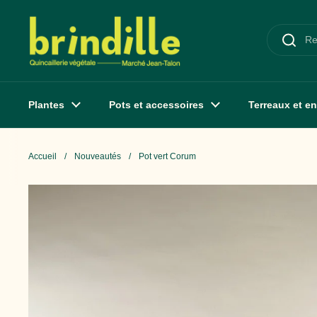
Passer au contenu
Plantes
Pots et accessoires
Terreaux et en
Accueil
/
Nouveautés
/
Pot vert Corum