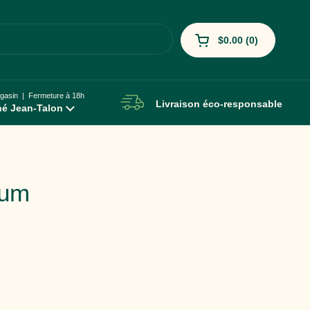
$0.00
0
Ouvrir le panier
Mon panier Total:
produit dans votre 
asin | Fermeture à 18h
Livraison éco-responsable
é Jean-Talon
rum