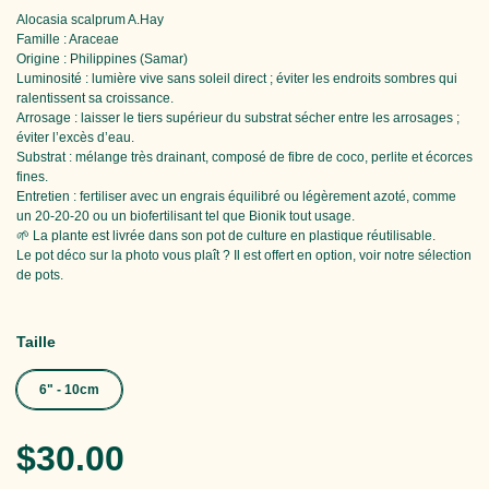
Alocasia scalprum A.Hay
Famille : Araceae
Origine : Philippines (Samar)
Luminosité : lumière vive sans soleil direct ; éviter les endroits sombres qui
ralentissent sa croissance.
Arrosage : laisser le tiers supérieur du substrat sécher entre les arrosages ;
éviter l’excès d’eau.
Substrat : mélange très drainant, composé de fibre de coco, perlite et écorces
fines.
Entretien : fertiliser avec un engrais équilibré ou légèrement azoté, comme
un 20-20-20 ou un biofertilisant tel que Bionik tout usage.
🌱 La plante est livrée dans son pot de culture en plastique réutilisable.
Le pot déco sur la photo vous plaît ? Il est offert en option, voir notre sélection
de pots.​​​​​​​​​​​​​​​​
Taille
6" - 10cm
Prix régulier
$30.00