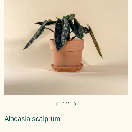
1
/
2
Diapositive précédente
Diapositive suivante
Alocasia scalprum