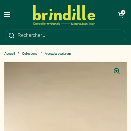
Passer au contenu
Ouvrir le panie
0
Ouvrir le menu
Accueil
/
Collections
/
Alocasia scalprum