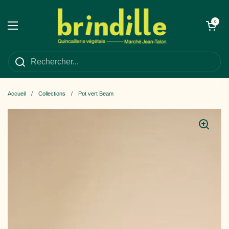
Passer au contenu
Ouvrir le panie
0
Ouvrir le menu
Accueil
/
Collections
/
Pot vert Beam