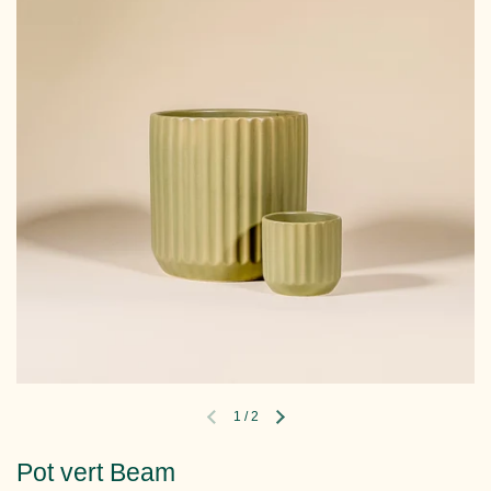
1
/
2
Diapositive précédente
Diapositive suivante
Pot vert Beam