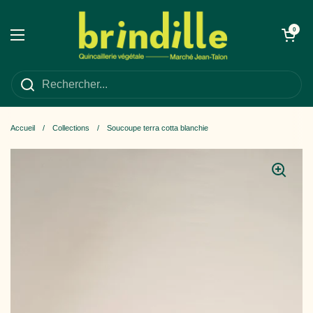
Passer au contenu
Ouvrir le panie
0
Ouvrir le menu
Accueil
/
Collections
/
Soucoupe terra cotta blanchie