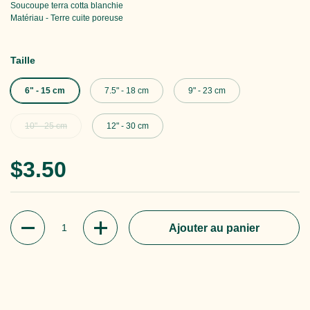
Soucoupe terra cotta blanchie
Matériau - Terre cuite poreuse
Taille
6" - 15 cm
7.5" - 18 cm
9" - 23 cm
10" - 25 cm
12" - 30 cm
Prix régulier
$3.50
Quantité
Ajouter au panier